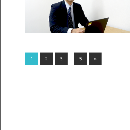
1
2
3
…
5
»